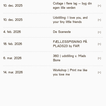
Collage i flere lag – byg din 
10. dec. 2025
[+]
egen lille verden
Udstilling: I love you, and 
10. dec. 2025
[+]
your tiny little friends
4. feb. 2026
De Sceneste
[+]
FÆLLESSPISNING PÅ 
18. feb. 2026
[+]
PLADS23 by FAR
360 | udstilling v. Mads 
6. mar. 2026
[+]
Borre
Workshop | Print me like 
14. mar. 2026
[+]
you love me 