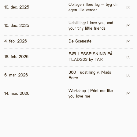
Collage i flere lag – byg din 
10. dec. 2025
[+]
egen lille verden
Udstilling: I love you, and 
10. dec. 2025
[+]
your tiny little friends
4. feb. 2026
De Sceneste
[+]
FÆLLESSPISNING PÅ 
18. feb. 2026
[+]
PLADS23 by FAR
360 | udstilling v. Mads 
6. mar. 2026
[+]
Borre
Workshop | Print me like 
14. mar. 2026
[+]
you love me 