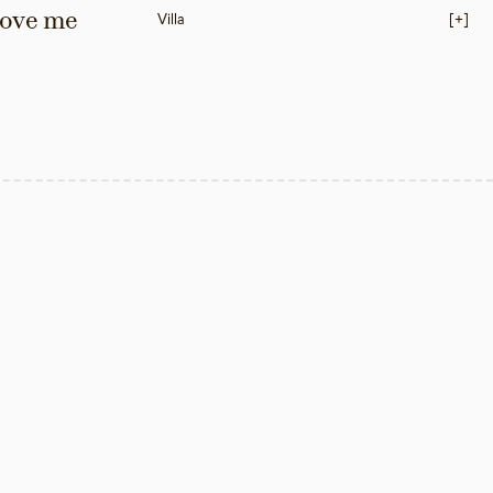
love me 
Villa
[+]