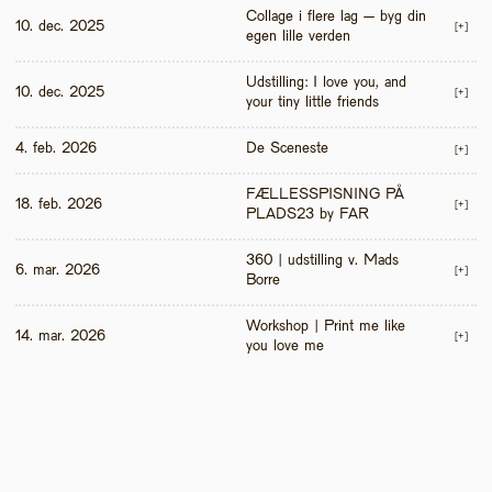
Collage i flere lag – byg din 
10. dec. 2025
[+]
egen lille verden
Udstilling: I love you, and 
10. dec. 2025
[+]
your tiny little friends
4. feb. 2026
De Sceneste
[+]
FÆLLESSPISNING PÅ 
18. feb. 2026
[+]
PLADS23 by FAR
360 | udstilling v. Mads 
6. mar. 2026
[+]
Borre
Workshop | Print me like 
14. mar. 2026
[+]
you love me 