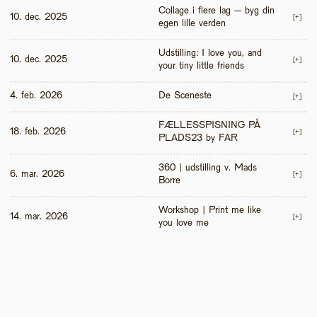
Collage i flere lag – byg din 
10. dec. 2025
[+]
egen lille verden
Udstilling: I love you, and 
10. dec. 2025
[+]
your tiny little friends
4. feb. 2026
De Sceneste
[+]
FÆLLESSPISNING PÅ 
18. feb. 2026
[+]
PLADS23 by FAR
360 | udstilling v. Mads 
6. mar. 2026
[+]
Borre
Workshop | Print me like 
14. mar. 2026
[+]
you love me 