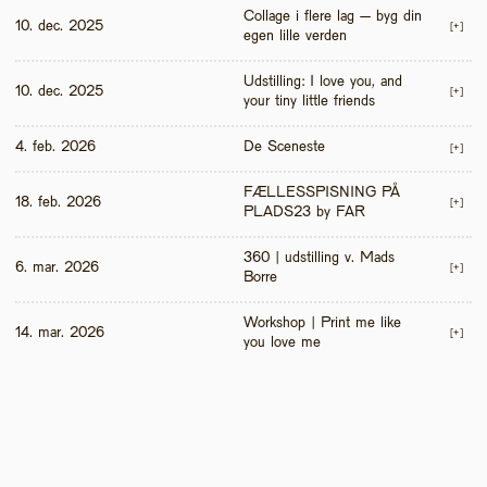
Collage i flere lag – byg din 
10. dec. 2025
[+]
egen lille verden
Udstilling: I love you, and 
10. dec. 2025
[+]
your tiny little friends
4. feb. 2026
De Sceneste
[+]
FÆLLESSPISNING PÅ 
18. feb. 2026
[+]
PLADS23 by FAR
360 | udstilling v. Mads 
6. mar. 2026
[+]
Borre
Workshop | Print me like 
14. mar. 2026
[+]
you love me 