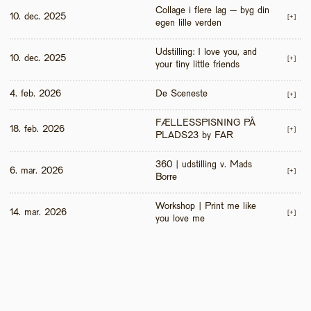
Collage i flere lag – byg din 
10. dec. 2025
[+]
egen lille verden
Udstilling: I love you, and 
10. dec. 2025
[+]
your tiny little friends
4. feb. 2026
De Sceneste
[+]
FÆLLESSPISNING PÅ 
18. feb. 2026
[+]
PLADS23 by FAR
360 | udstilling v. Mads 
6. mar. 2026
[+]
Borre
Workshop | Print me like 
14. mar. 2026
[+]
you love me 