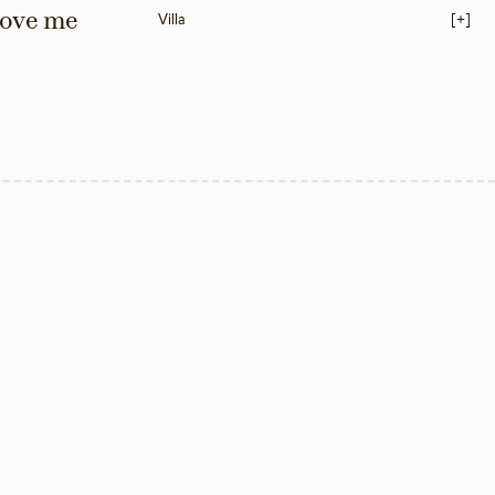
love me 
Villa
[+]