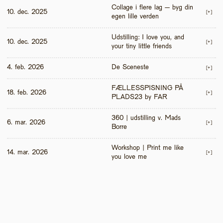
Collage i flere lag – byg din 
10. dec. 2025
[+]
egen lille verden
Udstilling: I love you, and 
10. dec. 2025
[+]
your tiny little friends
4. feb. 2026
De Sceneste
[+]
FÆLLESSPISNING PÅ 
18. feb. 2026
[+]
PLADS23 by FAR
360 | udstilling v. Mads 
6. mar. 2026
[+]
Borre
Workshop | Print me like 
14. mar. 2026
[+]
you love me 