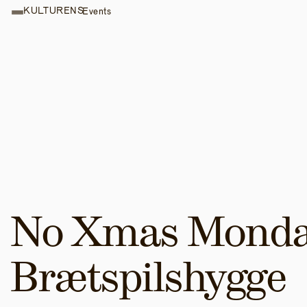
KULTURENS
Events
No Xmas Monday
Brætspilshygge 