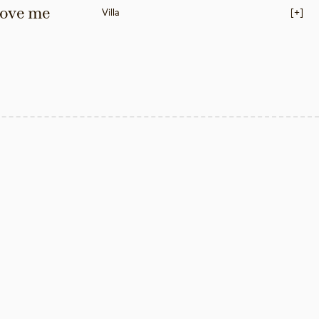
love me 
Villa
[+]