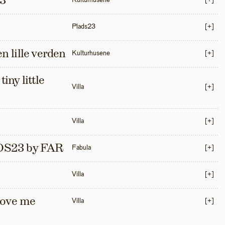
3
Kulturhusene
[+]
Plads23
[+]
en lille verden
Kulturhusene
[+]
iny little 
Villa
[+]
Villa
[+]
S23 by FAR
Fabula
[+]
Villa
[+]
love me 
Villa
[+]