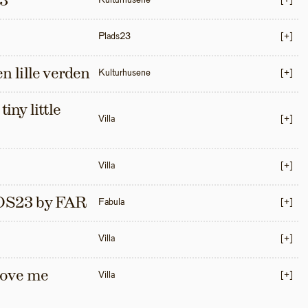
3
Kulturhusene
[+]
Plads23
[+]
en lille verden
Kulturhusene
[+]
iny little 
Villa
[+]
Villa
[+]
S23 by FAR
Fabula
[+]
Villa
[+]
love me 
Villa
[+]