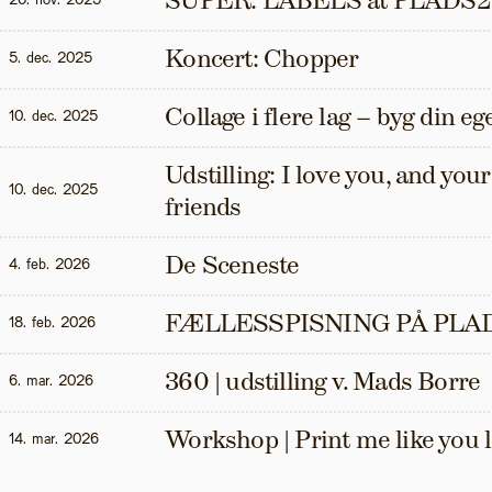
SUPER: LABELS at PLADS2
20. nov. 2025
Koncert: Chopper
5. dec. 2025
Collage i flere lag – byg din eg
10. dec. 2025
Udstilling: I love you, and your t
10. dec. 2025
friends
De Sceneste
4. feb. 2026
FÆLLESSPISNING PÅ PLAD
18. feb. 2026
360 | udstilling v. Mads Borre
6. mar. 2026
Workshop | Print me like you 
14. mar. 2026