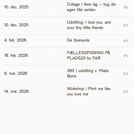
Collage i flere lag – byg din 
10. dec. 2025
[+]
egen lille verden
Udstilling: I love you, and 
10. dec. 2025
[+]
your tiny little friends
4. feb. 2026
De Sceneste
[+]
FÆLLESSPISNING PÅ 
18. feb. 2026
[+]
PLADS23 by FAR
360 | udstilling v. Mads 
6. mar. 2026
[+]
Borre
Workshop | Print me like 
14. mar. 2026
[+]
you love me 