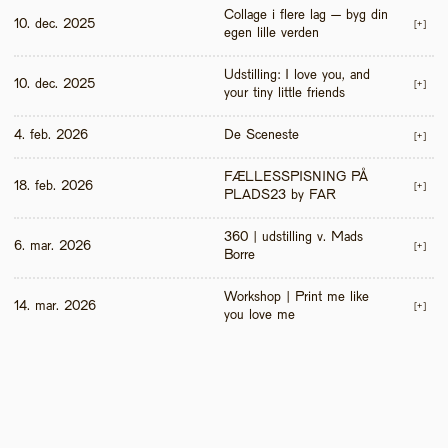
Collage i flere lag – byg din 
10. dec. 2025
[+]
egen lille verden
Udstilling: I love you, and 
10. dec. 2025
[+]
your tiny little friends
4. feb. 2026
De Sceneste
[+]
FÆLLESSPISNING PÅ 
18. feb. 2026
[+]
PLADS23 by FAR
360 | udstilling v. Mads 
6. mar. 2026
[+]
Borre
Workshop | Print me like 
14. mar. 2026
[+]
you love me 