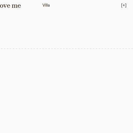
love me 
Villa
[+]