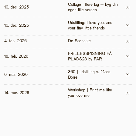
Collage i flere lag – byg din 
10. dec. 2025
[+]
egen lille verden
Udstilling: I love you, and 
10. dec. 2025
[+]
your tiny little friends
4. feb. 2026
De Sceneste
[+]
FÆLLESSPISNING PÅ 
18. feb. 2026
[+]
PLADS23 by FAR
360 | udstilling v. Mads 
6. mar. 2026
[+]
Borre
Workshop | Print me like 
14. mar. 2026
[+]
you love me 