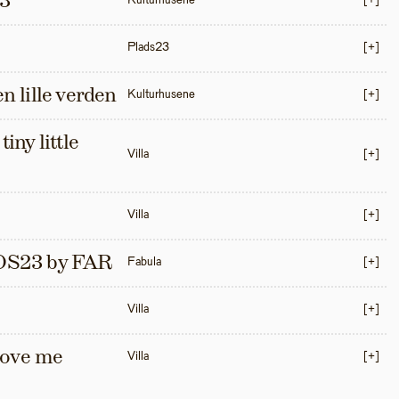
3
Kulturhusene
[+]
Plads23
[+]
en lille verden
Kulturhusene
[+]
iny little 
Villa
[+]
Villa
[+]
S23 by FAR
Fabula
[+]
Villa
[+]
love me 
Villa
[+]