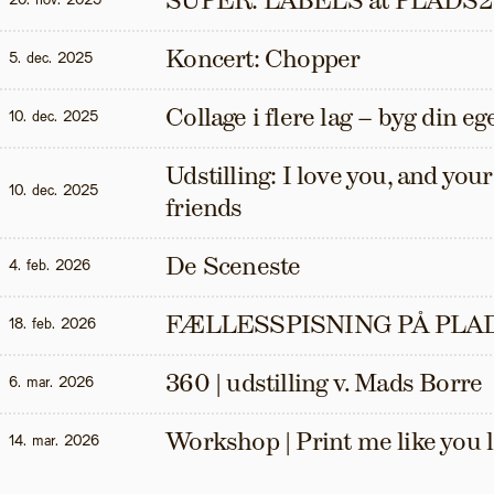
SUPER: LABELS at PLADS2
20. nov. 2025
Koncert: Chopper
5. dec. 2025
Collage i flere lag – byg din eg
10. dec. 2025
Udstilling: I love you, and your t
10. dec. 2025
friends
De Sceneste
4. feb. 2026
FÆLLESSPISNING PÅ PLAD
18. feb. 2026
360 | udstilling v. Mads Borre
6. mar. 2026
Workshop | Print me like you 
14. mar. 2026