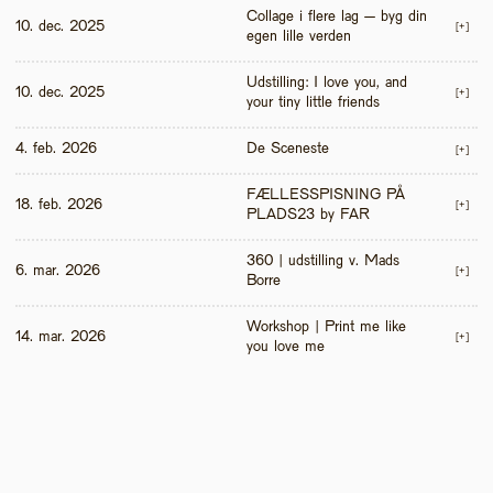
Collage i flere lag – byg din 
10. dec. 2025
[+]
egen lille verden
Udstilling: I love you, and 
10. dec. 2025
[+]
your tiny little friends
4. feb. 2026
De Sceneste
[+]
FÆLLESSPISNING PÅ 
18. feb. 2026
[+]
PLADS23 by FAR
360 | udstilling v. Mads 
6. mar. 2026
[+]
Borre
Workshop | Print me like 
14. mar. 2026
[+]
you love me 