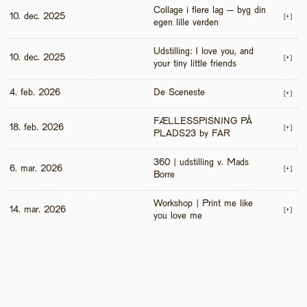
Collage i flere lag – byg din 
10. dec. 2025
[+]
egen lille verden
Udstilling: I love you, and 
10. dec. 2025
[+]
your tiny little friends
4. feb. 2026
De Sceneste
[+]
FÆLLESSPISNING PÅ 
18. feb. 2026
[+]
PLADS23 by FAR
360 | udstilling v. Mads 
6. mar. 2026
[+]
Borre
Workshop | Print me like 
14. mar. 2026
[+]
you love me 