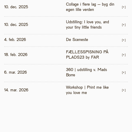
Collage i flere lag – byg din 
10. dec. 2025
[+]
egen lille verden
Udstilling: I love you, and 
10. dec. 2025
[+]
your tiny little friends
4. feb. 2026
De Sceneste
[+]
FÆLLESSPISNING PÅ 
18. feb. 2026
[+]
PLADS23 by FAR
360 | udstilling v. Mads 
6. mar. 2026
[+]
Borre
Workshop | Print me like 
14. mar. 2026
[+]
you love me 