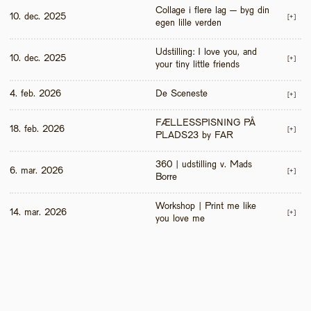
Collage i flere lag – byg din 
10. dec. 2025
[+]
egen lille verden
Udstilling: I love you, and 
10. dec. 2025
[+]
your tiny little friends
4. feb. 2026
De Sceneste
[+]
FÆLLESSPISNING PÅ 
18. feb. 2026
[+]
PLADS23 by FAR
360 | udstilling v. Mads 
6. mar. 2026
[+]
Borre
Workshop | Print me like 
14. mar. 2026
[+]
you love me 