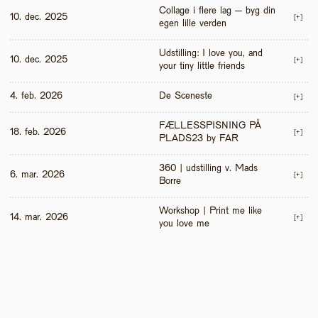
Collage i flere lag – byg din 
10. dec. 2025
[+]
egen lille verden
Udstilling: I love you, and 
10. dec. 2025
[+]
your tiny little friends
4. feb. 2026
De Sceneste
[+]
FÆLLESSPISNING PÅ 
18. feb. 2026
[+]
PLADS23 by FAR
360 | udstilling v. Mads 
6. mar. 2026
[+]
Borre
Workshop | Print me like 
14. mar. 2026
[+]
you love me 