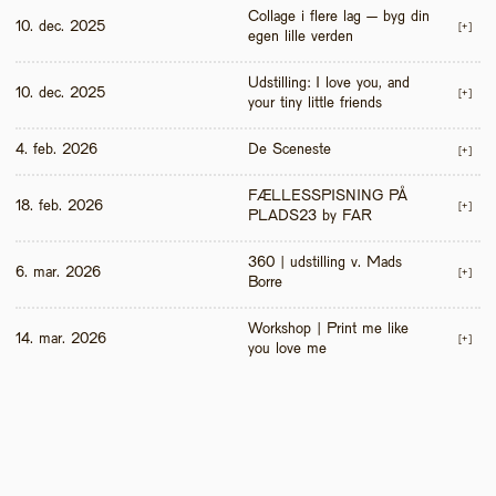
Collage i flere lag – byg din 
10. dec. 2025
[+]
egen lille verden
Udstilling: I love you, and 
10. dec. 2025
[+]
your tiny little friends
4. feb. 2026
De Sceneste
[+]
FÆLLESSPISNING PÅ 
18. feb. 2026
[+]
PLADS23 by FAR
360 | udstilling v. Mads 
6. mar. 2026
[+]
Borre
Workshop | Print me like 
14. mar. 2026
[+]
you love me 