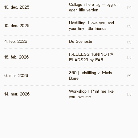
Collage i flere lag – byg din 
10. dec. 2025
[+]
egen lille verden
Udstilling: I love you, and 
10. dec. 2025
[+]
your tiny little friends
4. feb. 2026
De Sceneste
[+]
FÆLLESSPISNING PÅ 
18. feb. 2026
[+]
PLADS23 by FAR
360 | udstilling v. Mads 
6. mar. 2026
[+]
Borre
Workshop | Print me like 
14. mar. 2026
[+]
you love me 