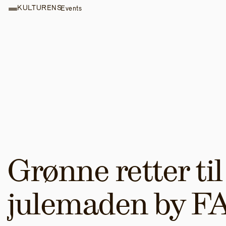
KULTURENS
Events
Grønne retter til 
julemaden by F