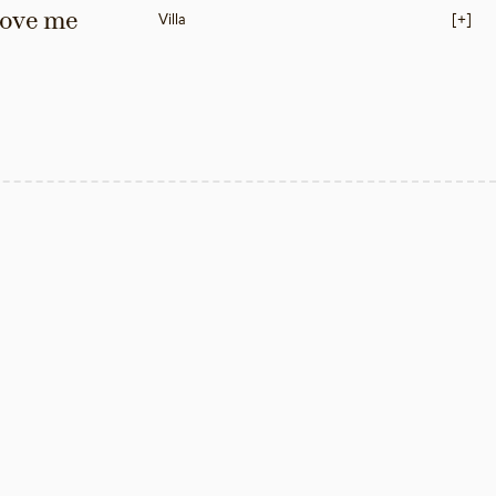
love me 
Villa
[+]