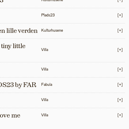
3
Kulturhusene
[+]
Plads23
[+]
en lille verden
Kulturhusene
[+]
iny little 
Villa
[+]
Villa
[+]
S23 by FAR
Fabula
[+]
Villa
[+]
love me 
Villa
[+]