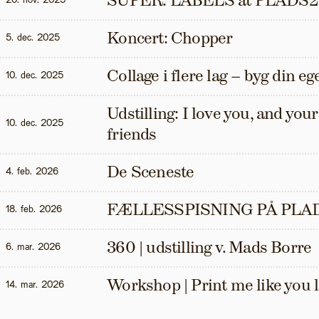
SUPER: LABELS at PLADS2
20. nov. 2025
Koncert: Chopper
5. dec. 2025
Collage i flere lag – byg din eg
10. dec. 2025
Udstilling: I love you, and your t
10. dec. 2025
friends
De Sceneste
4. feb. 2026
FÆLLESSPISNING PÅ PLAD
18. feb. 2026
360 | udstilling v. Mads Borre
6. mar. 2026
Workshop | Print me like you 
14. mar. 2026