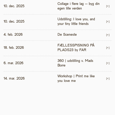
Collage i flere lag – byg din 
10. dec. 2025
[+]
egen lille verden
Udstilling: I love you, and 
10. dec. 2025
[+]
your tiny little friends
4. feb. 2026
De Sceneste
[+]
FÆLLESSPISNING PÅ 
18. feb. 2026
[+]
PLADS23 by FAR
360 | udstilling v. Mads 
6. mar. 2026
[+]
Borre
Workshop | Print me like 
14. mar. 2026
[+]
you love me 