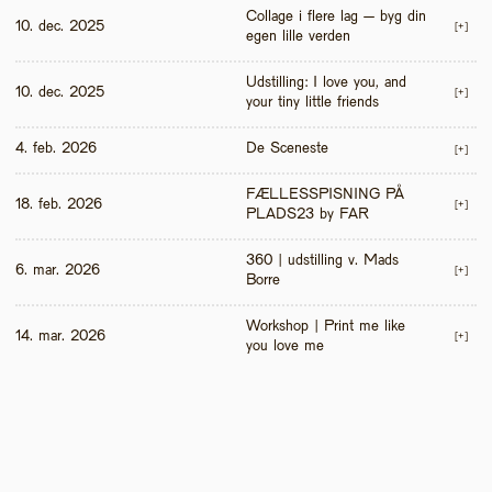
Collage i flere lag – byg din 
10. dec. 2025
[+]
egen lille verden
Udstilling: I love you, and 
10. dec. 2025
[+]
your tiny little friends
4. feb. 2026
De Sceneste
[+]
FÆLLESSPISNING PÅ 
18. feb. 2026
[+]
PLADS23 by FAR
360 | udstilling v. Mads 
6. mar. 2026
[+]
Borre
Workshop | Print me like 
14. mar. 2026
[+]
you love me 