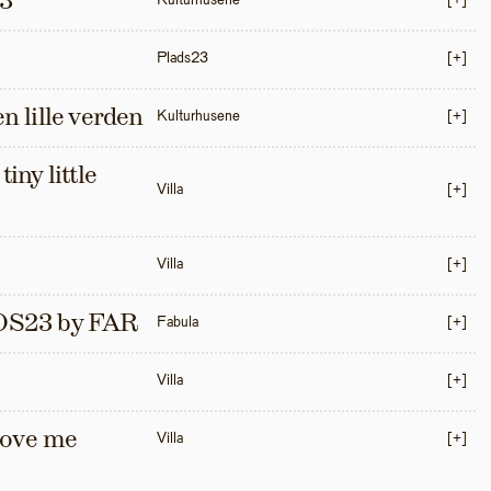
3
Kulturhusene
[+]
Plads23
[+]
en lille verden
Kulturhusene
[+]
iny little 
Villa
[+]
Villa
[+]
S23 by FAR
Fabula
[+]
Villa
[+]
love me 
Villa
[+]