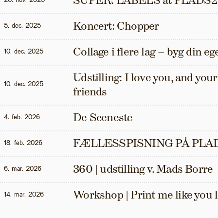
SUPER: LABELS at PLADS2
20. nov. 2025
Koncert: Chopper
5. dec. 2025
Collage i flere lag – byg din eg
10. dec. 2025
Udstilling: I love you, and your t
10. dec. 2025
friends
De Sceneste
4. feb. 2026
FÆLLESSPISNING PÅ PLAD
18. feb. 2026
360 | udstilling v. Mads Borre
6. mar. 2026
Workshop | Print me like you 
14. mar. 2026