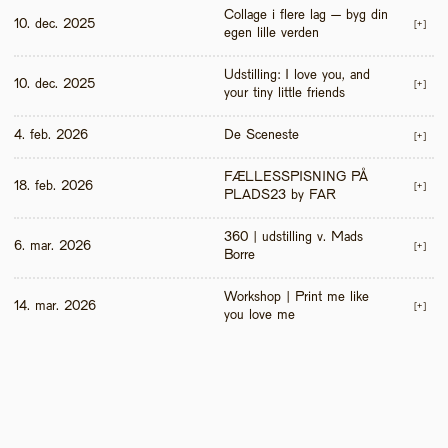
Collage i flere lag – byg din 
10. dec. 2025
[+]
egen lille verden
Udstilling: I love you, and 
10. dec. 2025
[+]
your tiny little friends
4. feb. 2026
De Sceneste
[+]
FÆLLESSPISNING PÅ 
18. feb. 2026
[+]
PLADS23 by FAR
360 | udstilling v. Mads 
6. mar. 2026
[+]
Borre
Workshop | Print me like 
14. mar. 2026
[+]
you love me 