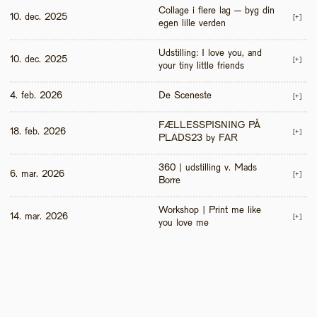
Collage i flere lag – byg din 
10. dec. 2025
[+]
egen lille verden
Udstilling: I love you, and 
10. dec. 2025
[+]
your tiny little friends
4. feb. 2026
De Sceneste
[+]
FÆLLESSPISNING PÅ 
18. feb. 2026
[+]
PLADS23 by FAR
360 | udstilling v. Mads 
6. mar. 2026
[+]
Borre
Workshop | Print me like 
14. mar. 2026
[+]
you love me 