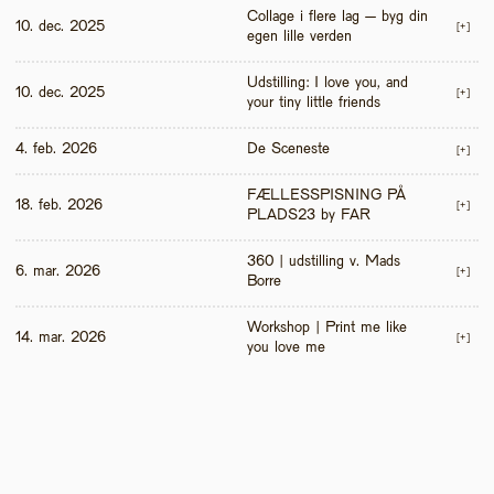
Collage i flere lag – byg din 
10. dec. 2025
[+]
egen lille verden
Udstilling: I love you, and 
10. dec. 2025
[+]
your tiny little friends
4. feb. 2026
De Sceneste
[+]
FÆLLESSPISNING PÅ 
18. feb. 2026
[+]
PLADS23 by FAR
360 | udstilling v. Mads 
6. mar. 2026
[+]
Borre
Workshop | Print me like 
14. mar. 2026
[+]
you love me 