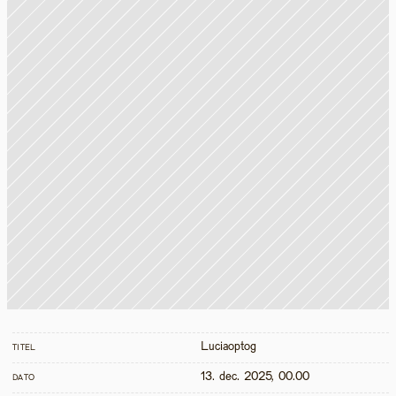
Luciaoptog
TITEL
13. dec. 2025, 00.00
DATO