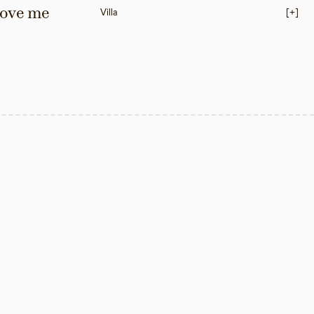
love me 
Villa
[+]