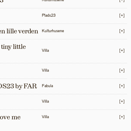
3
Kulturhusene
[+]
Plads23
[+]
en lille verden
Kulturhusene
[+]
iny little 
Villa
[+]
Villa
[+]
S23 by FAR
Fabula
[+]
Villa
[+]
love me 
Villa
[+]