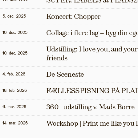
SUPER: LABELS at PLADS2
20. nov. 2025
Koncert: Chopper
5. dec. 2025
Collage i flere lag – byg din eg
10. dec. 2025
Udstilling: I love you, and your t
10. dec. 2025
friends
De Sceneste
4. feb. 2026
FÆLLESSPISNING PÅ PLAD
18. feb. 2026
360 | udstilling v. Mads Borre
6. mar. 2026
Workshop | Print me like you 
14. mar. 2026