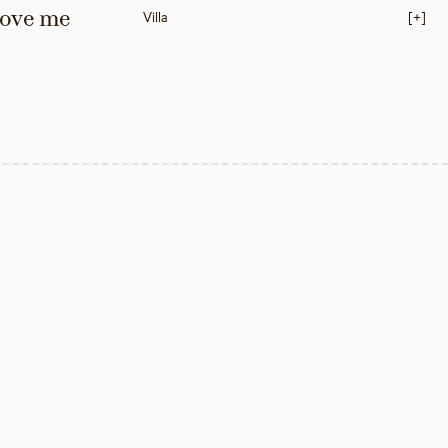
love me 
Villa
[+]