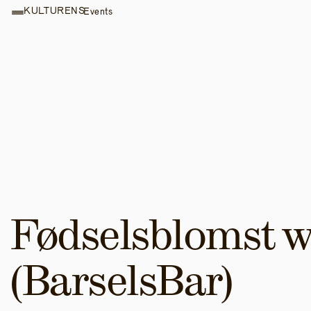
KULTURENS
Events
Fødselsblomst w
(BarselsBar)