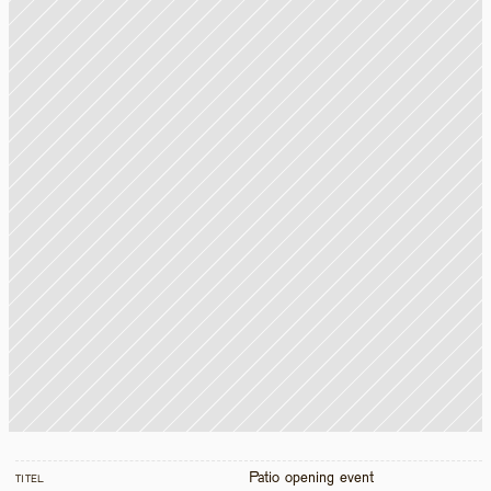
Patio opening event
TITEL