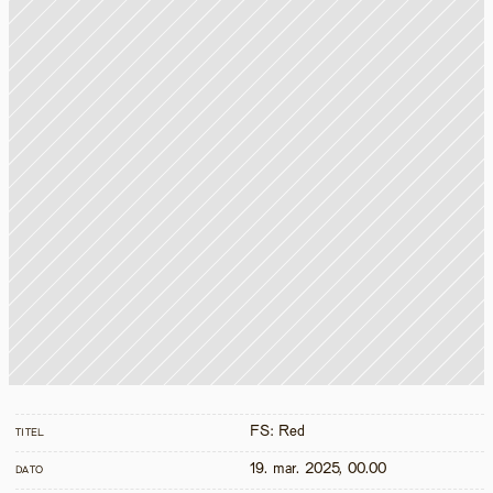
FS: Red
TITEL
19. mar. 2025, 00.00
DATO