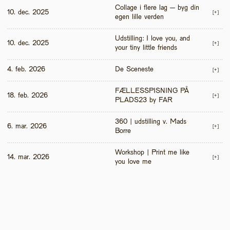
Collage i flere lag – byg din 
10. dec. 2025
[+]
egen lille verden
Udstilling: I love you, and 
10. dec. 2025
[+]
your tiny little friends
4. feb. 2026
De Sceneste
[+]
FÆLLESSPISNING PÅ 
18. feb. 2026
[+]
PLADS23 by FAR
360 | udstilling v. Mads 
6. mar. 2026
[+]
Borre
Workshop | Print me like 
14. mar. 2026
[+]
you love me 