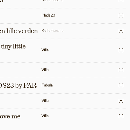
3
Kulturhusene
[+]
Plads23
[+]
en lille verden
Kulturhusene
[+]
iny little 
Villa
[+]
Villa
[+]
S23 by FAR
Fabula
[+]
Villa
[+]
love me 
Villa
[+]