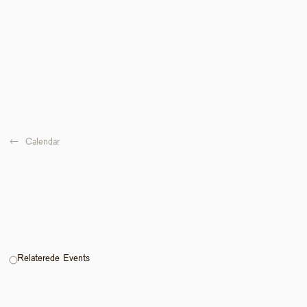
←  
Calendar
Relaterede Events