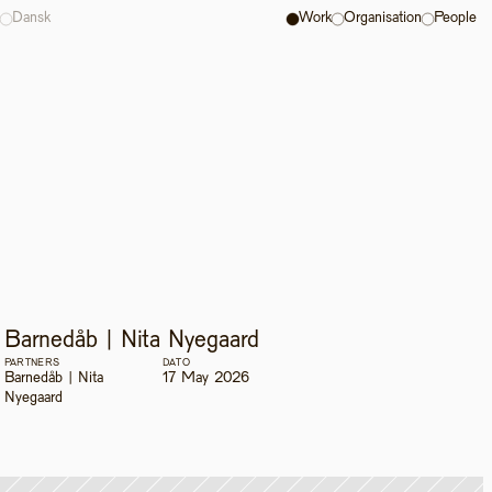
Dansk
Work
Organisation
People
Barnedåb | Nita Nyegaard 
PARTNERS
DATO
Barnedåb | Nita 
17 May 2026
Nyegaard 