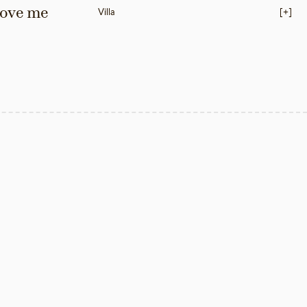
love me 
Villa
[+]