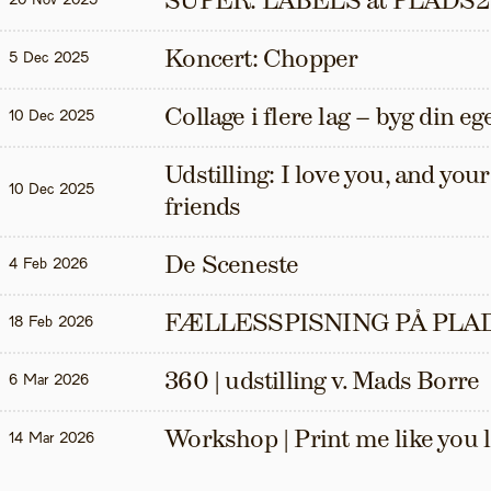
SUPER: LABELS at PLADS2
20 Nov 2025
Koncert: Chopper
5 Dec 2025
Collage i flere lag – byg din eg
10 Dec 2025
Udstilling: I love you, and your t
10 Dec 2025
friends
De Sceneste
4 Feb 2026
FÆLLESSPISNING PÅ PLAD
18 Feb 2026
360 | udstilling v. Mads Borre
6 Mar 2026
Workshop | Print me like you 
14 Mar 2026