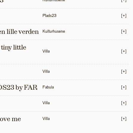
3
Kulturhusene
[+]
Plads23
[+]
en lille verden
Kulturhusene
[+]
iny little 
Villa
[+]
Villa
[+]
S23 by FAR
Fabula
[+]
Villa
[+]
love me 
Villa
[+]