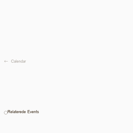
←  
Calendar
Relaterede Events