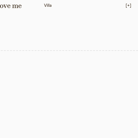
love me 
Villa
[+]