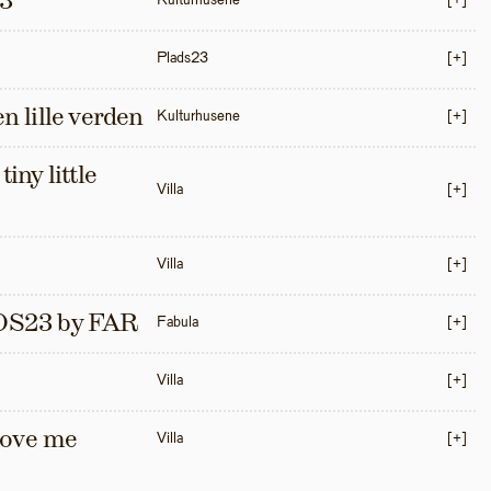
3
Kulturhusene
[+]
Plads23
[+]
en lille verden
Kulturhusene
[+]
iny little 
Villa
[+]
Villa
[+]
S23 by FAR
Fabula
[+]
Villa
[+]
love me 
Villa
[+]