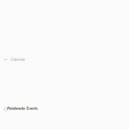
←  
Calendar
Relaterede Events