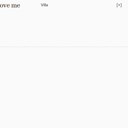
love me 
Villa
[+]