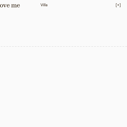
love me 
Villa
[+]