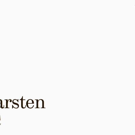
rsten 
C