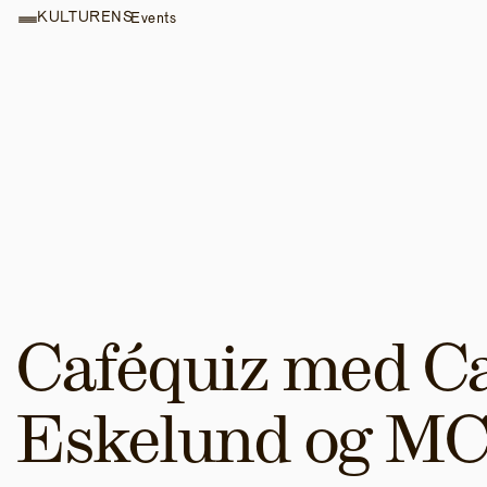
KULTURENS
Events
Caféquiz med Ca
Eskelund og M