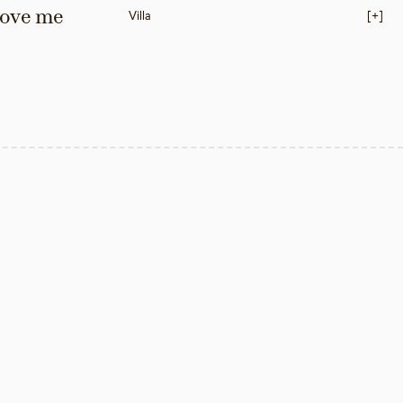
love me 
Villa
[+]